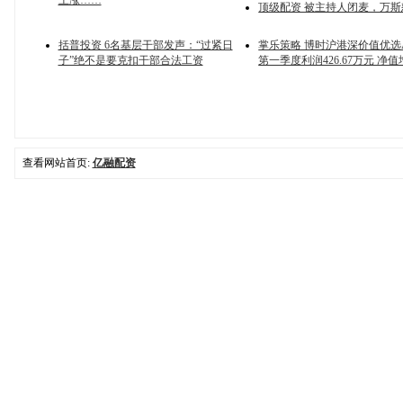
上涨……
顶级配资 被主持人闭麦，万斯
括普投资 6名基层干部发声：“过紧日
掌乐策略 博时沪港深价值优选A
子”绝不是要克扣干部合法工资
第一季度利润426.67万元 净值
查看网站首页:
亿融配资