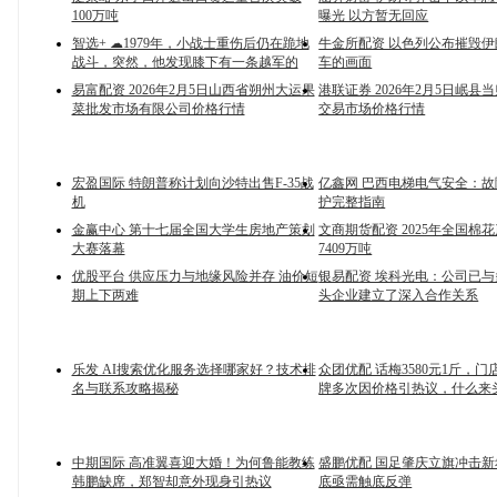
100万吨
曝光 以方暂无回应
智选+ ☁1979年，小战士重伤后仍在跪地
牛金所配资 以色列公布摧毁
战斗，突然，他发现膝下有一条越军的
车的画面
易富配资 2026年2月5日山西省朔州大运果
港联证券 2026年2月5日岷县
菜批发市场有限公司价格行情
交易市场价格行情
宏盈国际 特朗普称计划向沙特出售F-35战
亿鑫网 巴西电梯电气安全：
机
护完整指南
金赢中心 第十七届全国大学生房地产策划
文商期货配资 2025年全国棉
大赛落幕
7409万吨
优股平台 供应压力与地缘风险并存 油价短
银易配资 埃科光电：公司已
期上下两难
头企业建立了深入合作关系
乐发 AI搜索优化服务选择哪家好？技术排
众团优配 话梅3580元1斤，
名与联系攻略揭秘
牌多次因价格引热议，什么来
中期国际 高准翼喜迎大婚！为何鲁能教练
盛鹏优配 国足肇庆立旗冲击新
韩鹏缺席，郑智却意外现身引热议
底亟需触底反弹