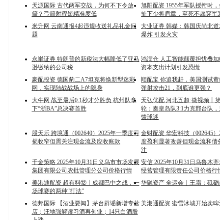
天源国际 古代两军交战，为何不下令放
旭阳配资 1955年军队授衔时
箭？弓箭射程短精准度低
扯下少将肩章，至死不愿穿军
米升网 云南通报4起违规收送礼品礼金问
大业证券 韩媒：韩国庆尚北
题
爆炸 引发火灾
永崋证券 特朗普的新税法大幅降低了亚马
鸿满仓 人工智能颠覆担忧叠加6
逊缴纳的公司税
资本支出计划引发恐慌
豪配投资 德国豹二A7坦克将换新型迷彩
顺配宝 你追我赶，美国测试
网，实现陆战战场上的隐身
弹射攻击21，到底谁更强？
大牛网 战至最后0.1秒才分胜负 杭州队拿
天弘优配 河北五超·微视频丨
下“浙BA”总决赛首胜
轮：秦皇岛队3:1力克邢台队
馈球迷
股天乐 跨境通（002640）2025年一季度亏
金财配资 华宏科技（002645）
损收窄但需关注现金流及应收账款
度盈利显著改善但现金流和债
注
千金策略 2025年10月31日义乌市市场发展
安信 2025年10月31日乌鲁
集团有限公司农批管理分公司价格行情
经营管理有限责任公司价格行
美港通配资 超有料⑫丨成都巴中之战，一
华融资产 全运会｜王霜：砥砺
场球赛的两种“打法”
德邦国际 【酒业要闻】茅台辟谣新增专营
美港通配资 蜜雪冰城开始卖啤
店；汪地强解读习酒再创业；14只白酒股