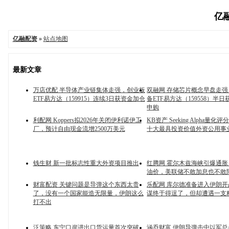
亿融
亿融配资
»
站点地图
最新文章
万店优配 半导体产业链集体走强，创业板
双融网 存储芯片概念早盘走
ETF易方达（159915）连续3日获资金加仓
备ETF易方达（159558）半
申购
利配网 Koppers拟2026年关闭伊利诺伊工
KB资产 Seeking Alpha量
厂，预计自由现金流增2500万美元
十大最具投资价值外资公用事
钱生财 新一批标志性重大外资项目推出
红腾网 霍尔木兹海峡引爆通胀，
油价，美联储不敢加息也不敢
财富配资 关键问题是导弹这个东西太贵
乐配网 库尔德准备进入伊朗
了，没有一个国家能造无限量，伊朗这么
谋终于得逞了，但却遭遇一支
打不出
泛策略 东宁口岸进出口货运量首次突破
涵乔财富 伊朗导弹击中以军